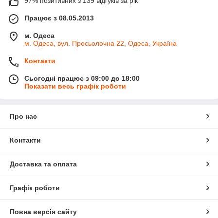
97% позитивних з 139 відгуків за рік
вул. Київська, 102Ж
.
Працює з 08.05.2013
🚛
Чим ми займаємося:
Оптова та роздрібна торгівля автозапчастинами для
м. Одеса
м. Одеса, вул. Просьолочна 22, Одеса, Україна
вантажних авто (DAF, MAN, Volvo, Mercedes-Benz,
Scania та ін.)
Контакти
Постачання
оригінальної та сертифікованої
продукції
Сьогодні працює з 09:00 до 18:00
Показати весь графік роботи
Комплексне обслуговування корпоративних клієнтів,
магазинів і СТО
Консультації, підбір, логістика та стабільна наявність
Про нас
товару на складі
👥
Наша команда
Контакти
Команда «Жером-Авто» — це
висококваліфіковані
фахівці
, які щоденно допомагають клієнтам ефективно
Доставка та оплата
вирішувати задачі з підбору запчастин, технічного супроводу
та логістики.
Графік роботи
🤝
Запрошуємо до співпраці
Ми завжди відкриті до нових партнерів. Запрошуємо до
Повна версія сайту