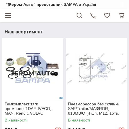
"Жером-Авто" представник SAMPA в Україні
Наш асортимент
Ремкомплект тяги
Пневморесора без склянки
променевої DAF, IVECO,
SAF/Trailor/МАЗ/ROR,
MAN, Renult, VOLVO
813MB/O (4 шп. M12, 1отв.
М20х1,5x72x46 центр.
штуц. М22х1.5мм) \SP 55813
В наявності
В наявності
(M20x1,5/d72x46) \1398368 \