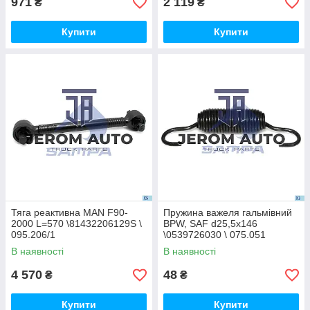
971
2 119
₴
₴
Купити
Купити
Тяга реактивна MAN F90-
Пружина важеля гальмівний
2000 L=570 \81432206129S \
BPW, SAF d25,5x146
095.206/1
\0539726030 \ 075.051
В наявності
В наявності
4 570
48
₴
₴
Купити
Купити