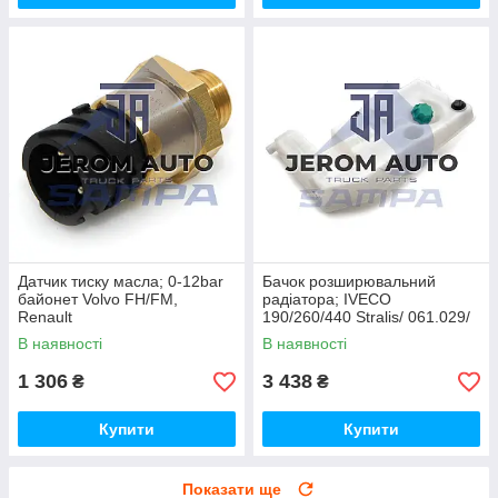
Датчик тиску масла; 0-12bar
Бачок розширювальний
байонет Volvo FH/FM,
радіатора; IVECO
Renault
190/260/440 Stralis/ 061.029/
Midlum/Premim/Magnum DXI/
41215631
В наявності
В наявності
096.235/ 20803650
1 306
3 438
₴
₴
Купити
Купити
Показати ще