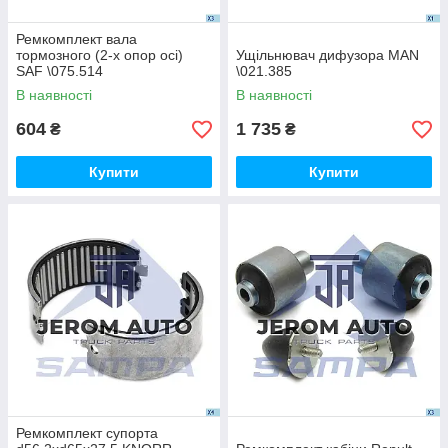
Ремкомплект вала
тормозного (2-х опор осі)
Ущільнювач дифузора MAN
SAF \075.514
\021.385
В наявності
В наявності
604
1 735
₴
₴
Купити
Купити
Ремкомплект супорта