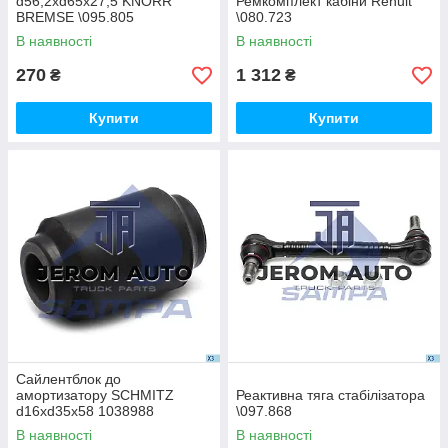
d56,2xd65x27,5 KNORR
Ремкомплект кабіни Renult
BREMSE \095.805
\080.723
В наявності
В наявності
270
1 312
₴
₴
Купити
Купити
Сайлентблок до
амортизатору SCHMITZ
Реактивна тяга стабілізатора
d16xd35x58 1038988
\097.868
\092.347
В наявності
В наявності