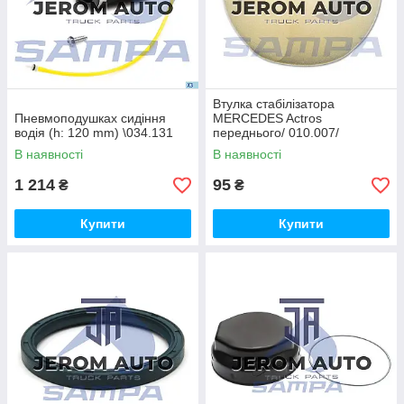
Втулка стабілізатора
Пневмоподушках сидіння
MERCEDES Actros
водія (h: 120 mm) \034.131
переднього/ 010.007/
9413260350
В наявності
В наявності
1 214
95
₴
₴
Купити
Купити