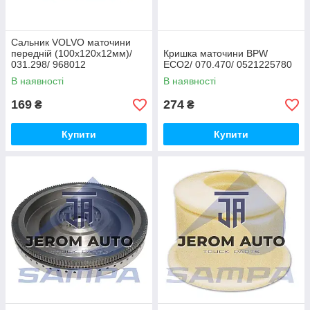
Сальник VOLVO маточини
передній (100х120х12мм)/
Кришка маточини BPW
031.298/ 968012
ECO2/ 070.470/ 0521225780
В наявності
В наявності
169
274
₴
₴
Купити
Купити