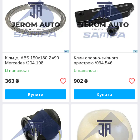
Кільце, ABS 150x180 Z=90
Клин опорно-зчіпного
Mercedes \204.198
пристрою \094.546
В наявності
В наявності
363
902
₴
₴
Купити
Купити