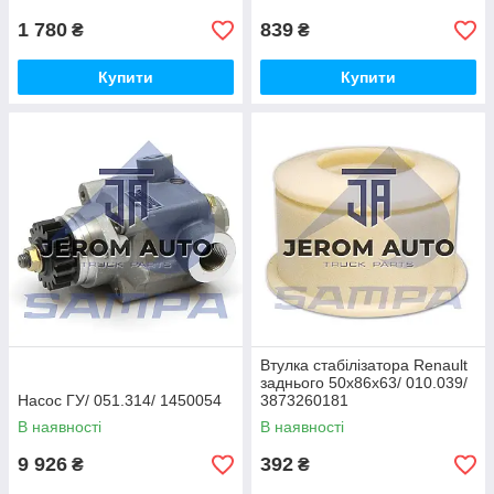
1 780
839
₴
₴
Купити
Купити
Втулка стабілізатора Renault
заднього 50х86х63/ 010.039/
Насос ГУ/ 051.314/ 1450054
3873260181
В наявності
В наявності
9 926
392
₴
₴