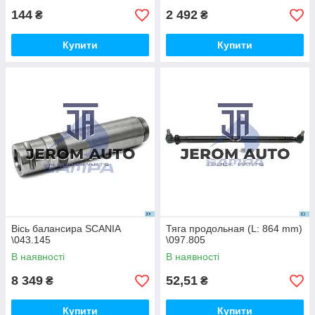
144
2 492
₴
₴
Купити
Купити
Вісь балансира SCANIA
Тяга продольная (L: 864 mm)
\043.145
\097.805
В наявності
В наявності
8 349
52,51
₴
₴
Купити
Купити