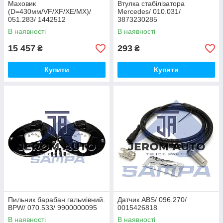
Маховик
Втулка стабілізатора
(D=430мм/VF/XF/XE/MX)/
Mercedes/ 010.031/
051.283/ 1442512
3873230285
В наявності
В наявності
15 457
293
₴
₴
Купити
Купити
Пильник барабан гальмівний.
Датчик ABS/ 096.270/
BPW/ 070.533/ 9900000095
0015426818
В наявності
В наявності