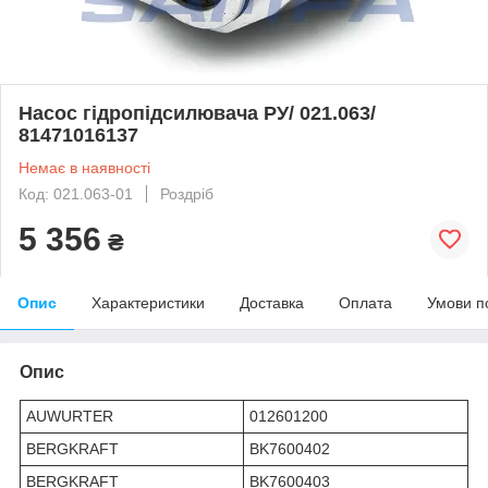
Насос гідропідсилювача РУ/ 021.063/
81471016137
Немає в наявності
Код: 021.063-01
Роздріб
5 356
₴
Опис
Характеристики
Доставка
Оплата
Умови п
Опис
AUWURTER
012601200
BERGKRAFT
BK7600402
BERGKRAFT
BK7600403