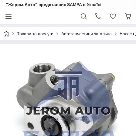
"Жером-Авто" представник SAMPA в Україні
Товари та послуги
Автозапчастини загальна
Насос г