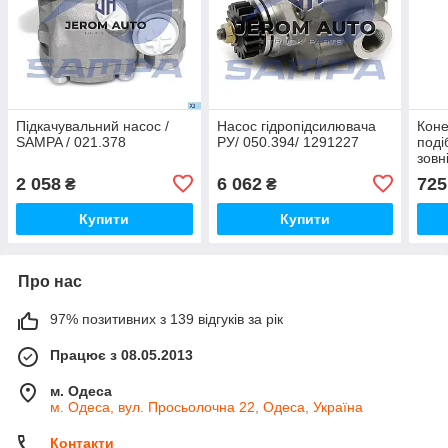
Підкачувальний насос /
Насос гідропідсилювача
Коне
SAMPA / 021.378
РУ/ 050.394/ 1291227
поді
зовн
насо
2 058
6 062
725
₴
₴
водя
VOL
Купити
Купити
Про нас
97% позитивних з 139 відгуків за рік
Працює з 08.05.2013
м. Одеса
м. Одеса, вул. Просьолочна 22, Одеса, Україна
Контакти