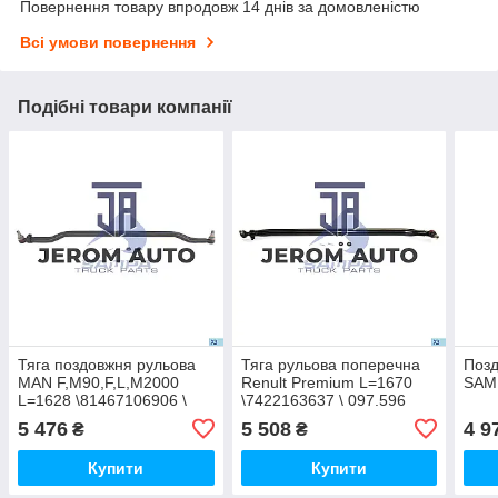
Повернення товару впродовж 14 днів за домовленістю
Всі умови повернення
Подібні товари компанії
Тяга поздовжня рульова
Тяга рульова поперечна
Позд
MAN F,M90,F,L,M2000
Renult Premium L=1670
SAMP
L=1628 \81467106906 \
\7422163637 \ 097.596
097.017
5 476
5 508
4 9
₴
₴
Купити
Купити