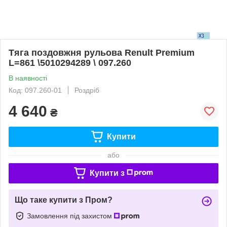
Тяга поздовжня рульова Renult Premium
L=861 \5010294289 \ 097.260
В наявності
Код: 097.260-01
Роздріб
4 640
₴
Купити
або
Купити з
Що таке купити з Пром?
Замовлення під захистом