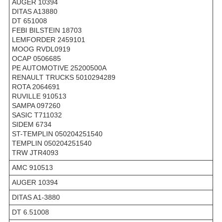
AUGER 10394
DITAS A13880
DT 651008
FEBI BILSTEIN 18703
LEMFORDER 2459101
MOOG RVDL0919
OCAP 0506685
PE AUTOMOTIVE 25200500A
RENAULT TRUCKS 5010294289
ROTA 2064691
RUVILLE 910513
SAMPA 097260
SASIC T711032
SIDEM 6734
ST-TEMPLIN 050204251540
TEMPLIN 050204251540
TRW JTR4093
AMC 910513
AUGER 10394
DITAS A1-3880
DT 6.51008