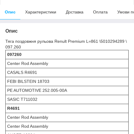
Опис
Характеристики
Доставка
Оплата
Умови п
Опис
Тяга поздовжня рульова Renult Premium L=861 \5010294289 \
097.260
097260
Center Rod Assembly
CASALS R4691
FEBI BILSTEIN 18703
PE AUTOMOTIVE 252.005-00A
SASIC T711032
R4691
Center Rod Assembly
Center Rod Assembly