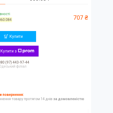
вності
707 ₴
060.084
Купити
Купити з
80 (97) 443-97-44
Одеський філіал
нення товару протягом 14 днів
за домовленістю