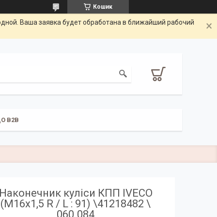
Кошик
одной. Ваша заявка будет обработана в ближайший рабочий
О B2B
Наконечник куліси КПП IVECO
(M16x1,5 R / L : 91) \41218482 \
060.084