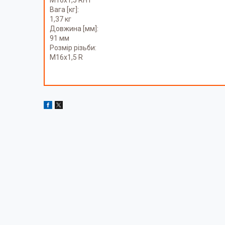
Вага [кг]:
1,37 кг
Довжина [мм]:
91 мм
Розмір різьби:
M16x1,5 R