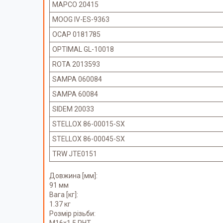
MAPCO 20415
MOOG IV-ES-9363
OCAP 0181785
OPTIMAL GL-10018
ROTA 2013593
SAMPA 060084
SAMPA 60084
SIDEM 20033
STELLOX 86-00015-SX
STELLOX 86-00045-SX
TRW JTE0151
Довжина [мм]:
91 мм
Вага [кг]:
1.37 кг
Розмір різьби:
M16x1,5 RHT