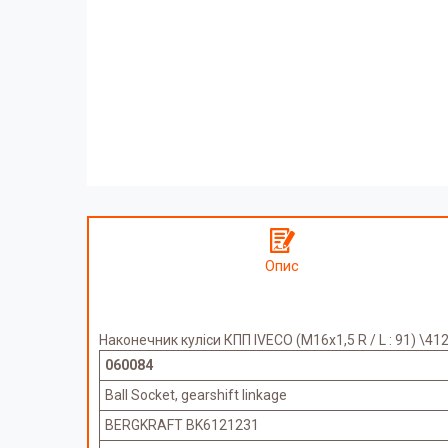
Опис
Наконечник куліси КПП IVECO (M16x1,5 R / L : 91) \41
060084
Ball Socket, gearshift linkage
BERGKRAFT BK6121231