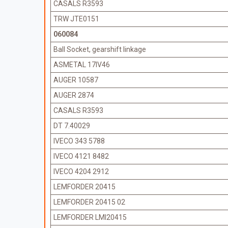
CASALS R3593
TRW JTE0151
060084
Ball Socket, gearshift linkage
ASMETAL 17IV46
AUGER 10587
AUGER 2874
CASALS R3593
DT 7.40029
IVECO 343 5788
IVECO 4121 8482
IVECO 4204 2912
LEMFORDER 20415
LEMFORDER 20415 02
LEMFORDER LMI20415