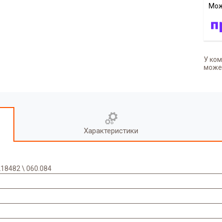
У ком
может
Характеристики
218482 \ 060.084