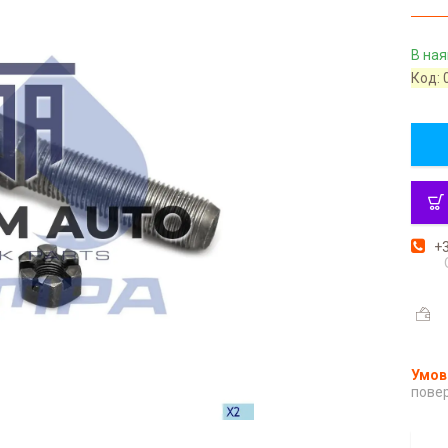
В ная
Код:
+3
повер