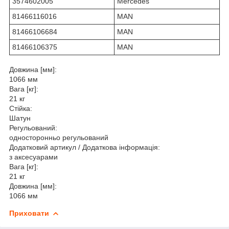
3574602005
Mercedes
81466116016
MAN
81466106684
MAN
81466106375
MAN
Довжина [мм]:
1066 мм
Вага [кг]:
21 кг
Стійка:
Шатун
Регульований:
односторонньо регульований
Додатковий артикул / Додаткова інформація:
з аксесуарами
Вага [кг]:
21 кг
Довжина [мм]:
1066 мм
Приховати