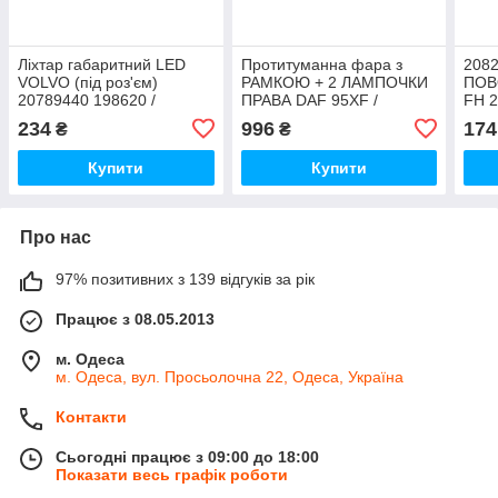
Ліхтар габаритний LED
Протитуманна фара з
208
VOLVO (під роз'єм)
РАМКОЮ + 2 ЛАМПОЧКИ
ПОВ
20789440 198620 /
ПРАВА DAF 95XF /
FH 
ISS4025 / ISIKSAN
TANGDE / TD01-61-003AR
2040
234
996
174
₴
₴
TD0
Купити
Купити
Про нас
97% позитивних з 139 відгуків за рік
Працює з 08.05.2013
м. Одеса
м. Одеса, вул. Просьолочна 22, Одеса, Україна
Контакти
Сьогодні працює з 09:00 до 18:00
Показати весь графік роботи