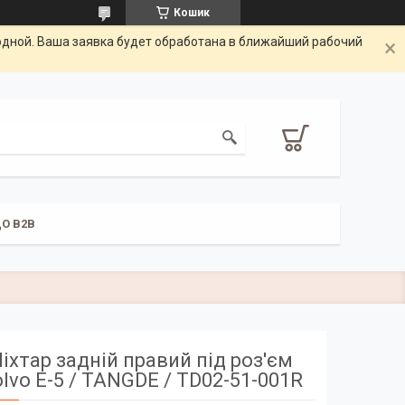
Кошик
одной. Ваша заявка будет обработана в ближайший рабочий
О B2B
іхтар задній правий під роз'єм
lvo Е-5 / TANGDE / TD02-51-001R