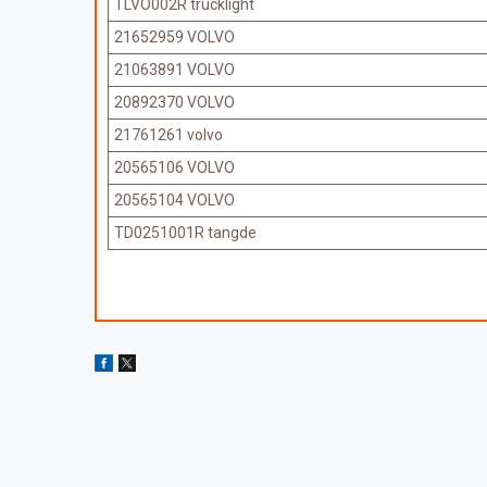
TLVO002R trucklight
21652959 VOLVO
21063891 VOLVO
20892370 VOLVO
21761261 volvo
20565106 VOLVO
20565104 VOLVO
TD0251001R tangde