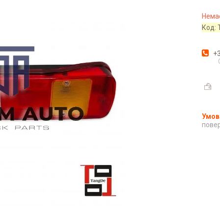
Немає
Код:
+3
повер