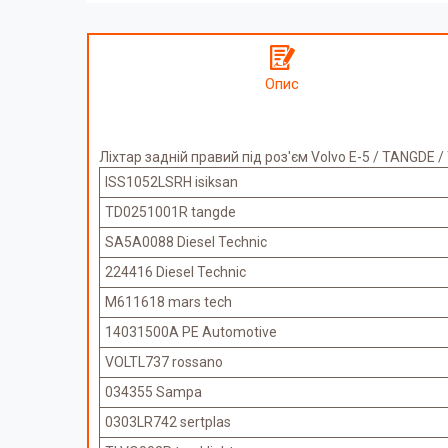
Опис
Ліхтар задній правий під роз'єм Volvo Е-5 / TANGDE 
ISS1052LSRH isiksan
TD0251001R tangde
SA5A0088 Diesel Technic
224416 Diesel Technic
M611618 mars tech
14031500A PE Automotive
VOLTL737 rossano
034355 Sampa
0303LR742 sertplas