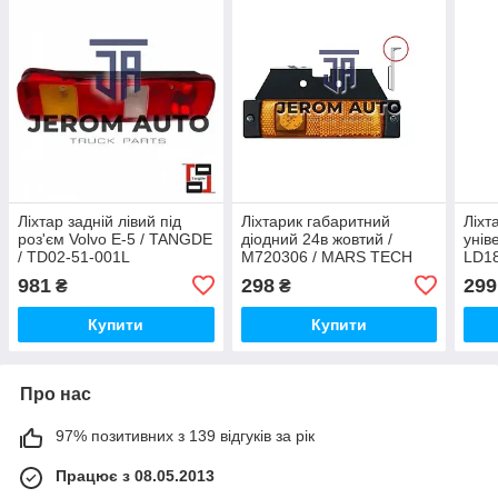
Ліхтар задній лівий під
Ліхтарик габаритний
Ліхт
роз'єм Volvo Е-5 / TANGDE
діодний 24в жовтий /
унів
/ TD02-51-001L
M720306 / MARS TECH
LD18
M72
981
298
299
₴
₴
Купити
Купити
Про нас
97% позитивних з 139 відгуків за рік
Працює з 08.05.2013