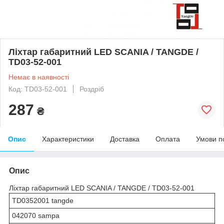
Ліхтар габаритний LED SCANIA / TANGDE /
TD03-52-001
Немає в наявності
Код: TD03-52-001
Роздріб
287
₴
Опис
Характеристики
Доставка
Оплата
Умови п
Опис
Ліхтар габаритний LED SCANIA / TANGDE / TD03-52-001
TD0352001 tangde
042070 sampa