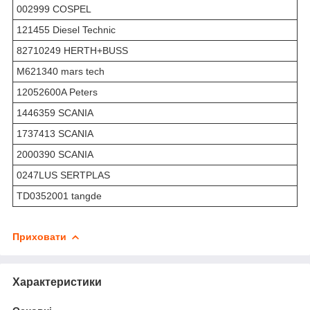
002999 COSPEL
121455 Diesel Technic
82710249 HERTH+BUSS
M621340 mars tech
12052600A Peters
1446359 SCANIA
1737413 SCANIA
2000390 SCANIA
0247LUS SERTPLAS
TD0352001 tangde
Приховати
Характеристики