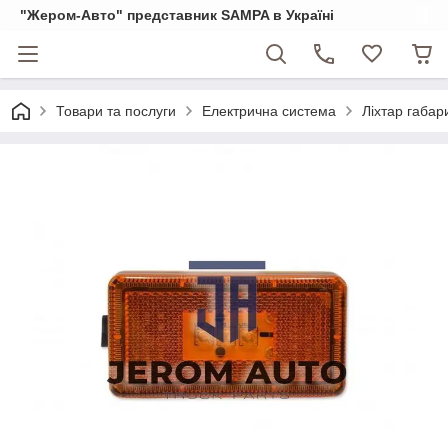
"Жером-Авто" представник SAMPA в Україні
Товари та послуги
Електрична система
Ліхтар габа