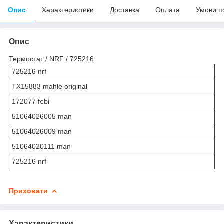
Опис
Характеристики
Доставка
Оплата
Умови п
Опис
Термостат / NRF / 725216
725216 nrf
TX15883 mahle original
172077 febi
51064026005 man
51064026009 man
51064020111 man
725216 nrf
Приховати
Характеристики