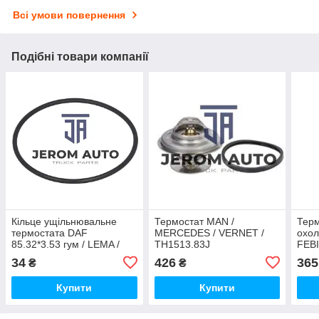
Всі умови повернення
Подібні товари компанії
Кільце ущільнювальне
Термостат MAN /
Терм
термостата DAF
MERCEDES / VERNET /
охол
85.32*3.53 гум / LEMA /
TH1513.83J
FEBI
105264
34
426
365
₴
₴
Купити
Купити