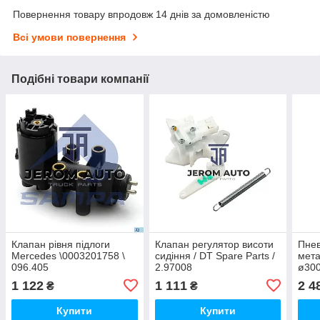
Повернення товару впродовж 14 днів за домовленістю
Всі умови повернення
Подібні товари компанії
Клапан рівня підлоги
Клапан регулятор висоти
Пнев
Mercedes \0003201758 \
сидіння / DT Spare Parts /
мета
096.405
2.97008
ø300
5583
1 122
1 111
2 4
₴
₴
Купити
Купити