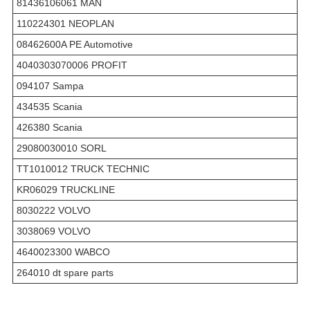
81436106061 MAN
110224301 NEOPLAN
08462600A PE Automotive
4040303070006 PROFIT
094107 Sampa
434535 Scania
426380 Scania
29080030010 SORL
TT1010012 TRUCK TECHNIC
KR06029 TRUCKLINE
8030222 VOLVO
3038069 VOLVO
4640023300 WABCO
264010 dt spare parts