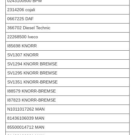
0243100500 BPW
2314206 cojali
0667225 DAF
366702 Diesel Technic
22268500 Iveco
I85698 KNORR
SV1307 KNORR
SV1294 KNORR BREMSE
SV1295 KNORR BREMSE
SV1351 KNORR-BREMSE
I88579 KNORR-BREMSE
I87823 KNORR-BREMSE
N1011017262 MAN
81436106039 MAN
85500014712 MAN