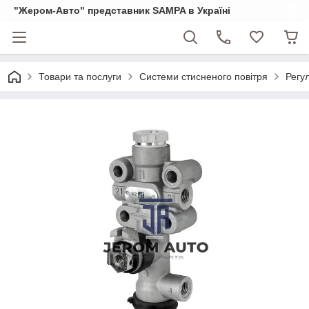
"Жером-Авто" представник SAMPA в Україні
Товари та послуги
Системи стисненого повітря
Регул