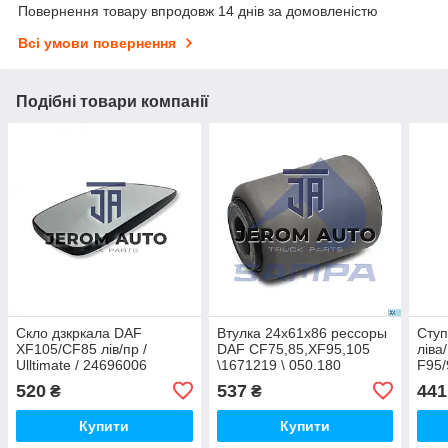
Повернення товару впродовж 14 днів за домовленістю
Всі умови повернення
Подібні товари компанії
Скло дзкркала DAF
Втулка 24x61x86 рессоры
Ступ
XF105/CF85 лів/пр /
DAF CF75,85,XF95,105
ліва
Ulltimate / 24696006
\1671219 \ 050.180
F95/
/ DA
520
537
441
₴
₴
Купити
Купити