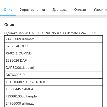
Опис
Характеристики
Доставка
Оплата
Умови п
Опис
Підніжка кабіни DAF 95 XF/XF 95 лів. / Ulltimate / 24766009
24766009 ulltimate
67375 AUGER
XF0241 COVIND
1695026 DAF
DAFSG001L pacol
D0766008 PL
18151008PST PS-TRUCK
18500445 SAMPA
TD0661005L tangde
24766009 ulltimate