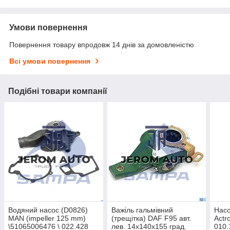
Умови повернення
Повернення товару впродовж 14 днів за домовленістю
Всі умови повернення
Подібні товари компанії
Водяний насос (D0826)
Важіль гальмівний
Нас
MAN (impeller 125 mm)
(трещітка) DAF F95 авт.
Actr
\51065006476 \ 022.428
лев. 14x140x155 град.
010.