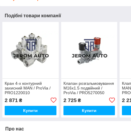
Подібні товари компанії
Кран 4-х контурний
Клапан розгальмовування
Кла
захисний MAN / ProVia /
M16x1.5 подвійний /
MAN 
PRO1220010
ProVia / PRO5270050
PRO
2 871
2 725
2 2
₴
₴
Купити
Купити
Про нас