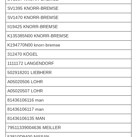
SV1395 KNORR-BREMSE
SV1470 KNORR-BREMSE
II19425 KNORR-BREMSE
K135385N00 KNORR-BREMSE
K194770N00 knorr-bremse
312470 KÖGEL
1111172 LANGENDORF
502918201 LIEBHERR
A05020506 LOHR
A05020507 LOHR
81436106116 man
81436106117 man
81436106135 MAN
79511339004636 MEILLER
53810D9400 NISSAN