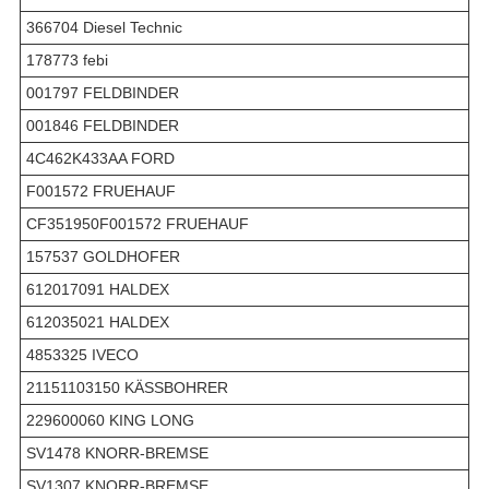
366704 Diesel Technic
178773 febi
001797 FELDBINDER
001846 FELDBINDER
4C462K433AA FORD
F001572 FRUEHAUF
CF351950F001572 FRUEHAUF
157537 GOLDHOFER
612017091 HALDEX
612035021 HALDEX
4853325 IVECO
21151103150 KÄSSBOHRER
229600060 KING LONG
SV1478 KNORR-BREMSE
SV1307 KNORR-BREMSE