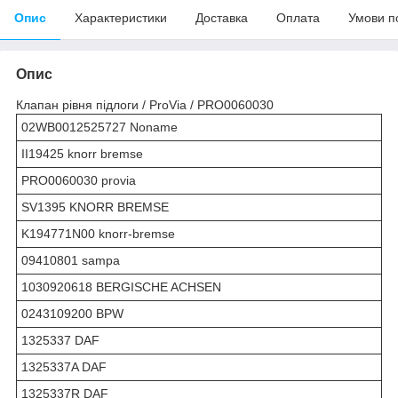
Опис
Характеристики
Доставка
Оплата
Умови п
Опис
Клапан рівня підлоги / ProVia / PRO0060030
02WB0012525727 Noname
II19425 knorr bremse
PRO0060030 provia
SV1395 KNORR BREMSE
K194771N00 knorr-bremse
09410801 sampa
1030920618 BERGISCHE ACHSEN
0243109200 BPW
1325337 DAF
1325337A DAF
1325337R DAF