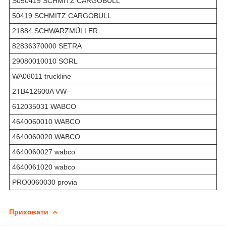
S050419 SCHMITZ CARGOBULL
50419 SCHMITZ CARGOBULL
21884 SCHWARZMÜLLER
82836370000 SETRA
29080010010 SORL
WA06011 truckline
2TB412600A VW
612035031 WABCO
4640060010 WABCO
4640060020 WABCO
4640060027 wabco
4640061020 wabco
PRO0060030 provia
Приховати