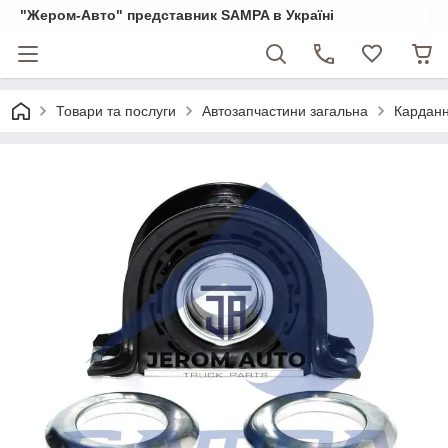
"Жером-Авто" представник SAMPA в Україні
Товари та послуги
Автозапчастини загальна
Карданн