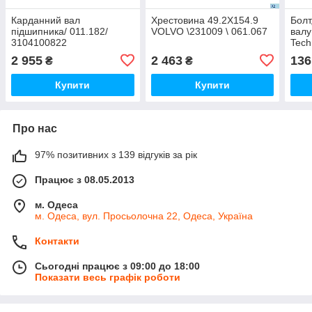
Карданний вал
Хрестовина 49.2X154.9
Болт
підшипника/ 011.182/
VOLVO \231009 \ 061.067
валу
3104100822
Tech
2 955
2 463
136
₴
₴
Купити
Купити
Про нас
97% позитивних з 139 відгуків за рік
Працює з 08.05.2013
м. Одеса
м. Одеса, вул. Просьолочна 22, Одеса, Україна
Контакти
Сьогодні працює з 09:00 до 18:00
Показати весь графік роботи