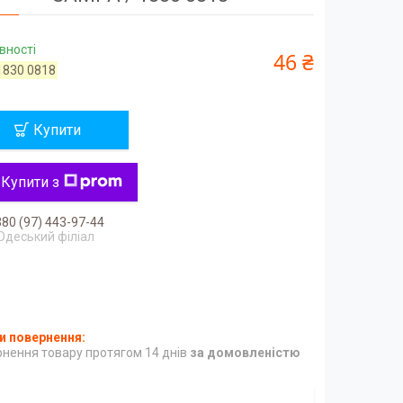
вності
46 ₴
1830 0818
Купити
Купити з
80 (97) 443-97-44
Одеський філіал
нення товару протягом 14 днів
за домовленістю