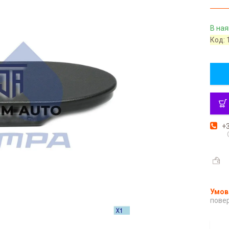
В ная
Код:
+3
повер