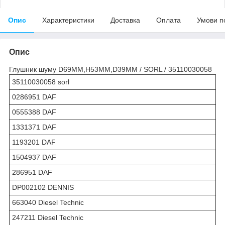
Опис
Характеристики
Доставка
Оплата
Умови п
Опис
Глушник шуму D69MM,H53MM,D39MM / SORL / 35110030058
35110030058 sorl
0286951 DAF
0555388 DAF
1331371 DAF
1193201 DAF
1504937 DAF
286951 DAF
DP002102 DENNIS
663040 Diesel Technic
247211 Diesel Technic