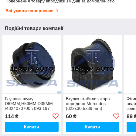
Повернення товару впродовж 14 днів за домовленістю
Всі умови повернення
Подібні товари компанії
Глушник шуму
Втулка стабилизатора
Фіт
D69MM,H53MM,D39MM
передняя Mercedes
авар
\4324070700 \ 093.197
(d22x30,5x39 mm)
зовн
\9013230185 \ 011.016
TRUC
114
60
89
₴
₴
Купити
Купити