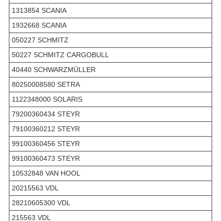
1313854 SCANIA
1932668 SCANIA
050227 SCHMITZ
50227 SCHMITZ CARGOBULL
40440 SCHWARZMÜLLER
80250008580 SETRA
1122348000 SOLARIS
79200360434 STEYR
79100360212 STEYR
99100360456 STEYR
99100360473 STEYR
10532848 VAN HOOL
20215563 VDL
28210605300 VDL
215563 VDL