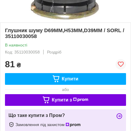
Глушник шуму D69MM,H53MM,D39MM / SORL /
35110030058
В наявності
Код: 35110030058
Роздріб
81
₴
Купити
або
Купити з
Що таке купити з Пром?
Замовлення під захистом