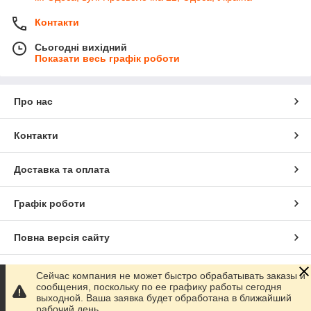
Контакти
Сьогодні вихідний
Показати весь графік роботи
Про нас
Контакти
Доставка та оплата
Графік роботи
Повна версія сайту
Сайт створено на маркетплейсі
Prom.ua
Сейчас компания не может быстро обрабатывать заказы и
сообщения, поскольку по ее графику работы сегодня
выходной. Ваша заявка будет обработана в ближайший
Політика конфіденційності
рабочий день.