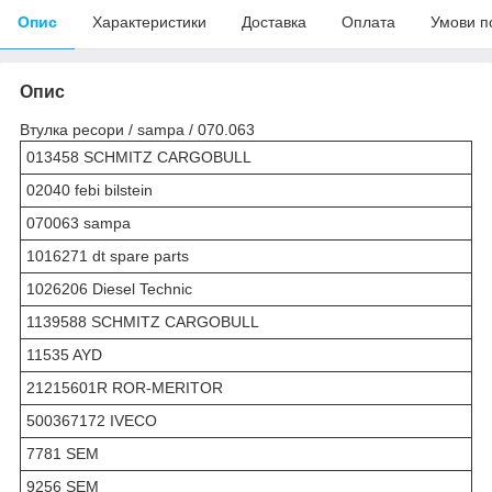
Опис
Характеристики
Доставка
Оплата
Умови п
Опис
Втулка ресори / sampa / 070.063
013458 SCHMITZ CARGOBULL
02040 febi bilstein
070063 sampa
1016271 dt spare parts
1026206 Diesel Technic
1139588 SCHMITZ CARGOBULL
11535 AYD
21215601R ROR-MERITOR
500367172 IVECO
7781 SEM
9256 SEM