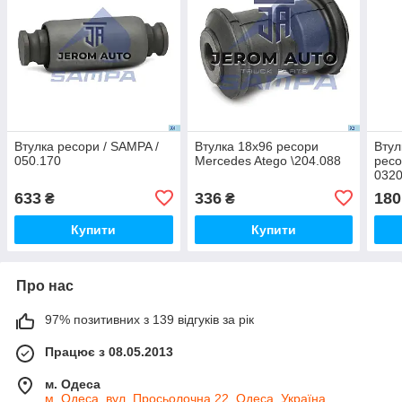
Втулка ресори / SAMPA /
Втулка 18x96 ресори
Втул
050.170
Mercedes Atego \204.088
ресо
032
633
336
180
₴
₴
Купити
Купити
Про нас
97% позитивних з 139 відгуків за рік
Працює з 08.05.2013
м. Одеса
м. Одеса, вул. Просьолочна 22, Одеса, Україна