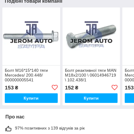
Подібні товари компанії
Болт М16*15*140 тяги
Болт реактивної тяги MAN
Болт
Mercedes/ 200.448/
M18x2/100 \ 06014946719
Merc
000000005541
\ 102.438/1
0000
153
152
153
₴
₴
Купити
Купити
Про нас
97% позитивних з 139 відгуків за рік