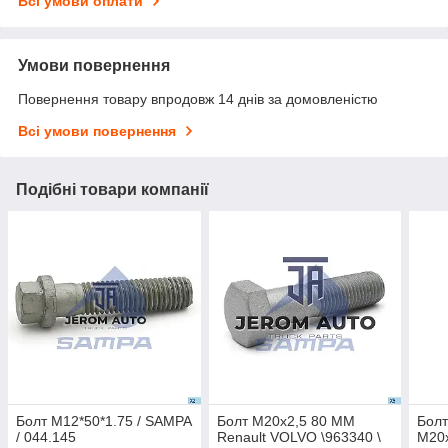
Всі умови оплати
Умови повернення
Повернення товару впродовж 14 днів за домовленістю
Всі умови повернення
Подібні товари компанії
Болт М12*50*1.75 / SAMPA
Болт M20x2,5 80 MM
Болт
/ 044.145
Renault VOLVO \963340 \
M20x