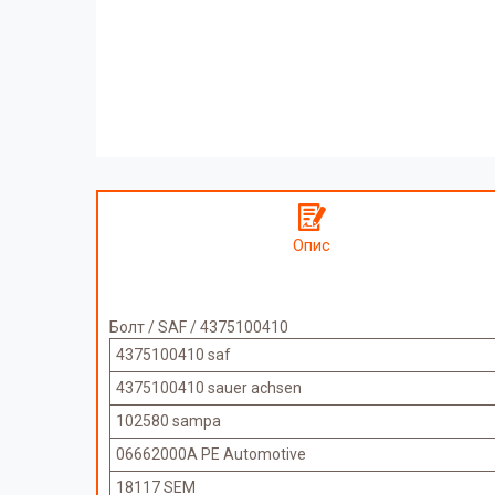
Опис
Болт / SAF / 4375100410
4375100410 saf
4375100410 sauer achsen
102580 sampa
06662000A PE Automotive
18117 SEM