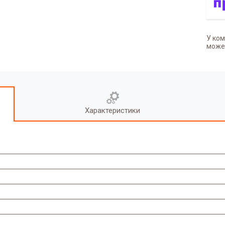
У ком
может
Характеристики