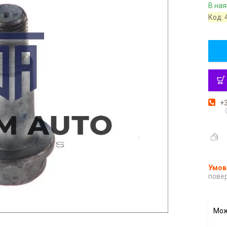
В ная
Код:
+3
повер