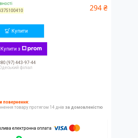
вності
294 ₴
4375100410
Купити
Купити з
80 (97) 443-97-44
Одеський філіал
нення товару протягом 14 днів
за домовленістю