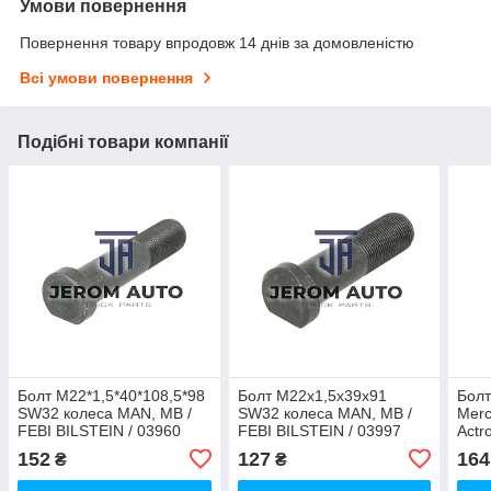
Умови повернення
Повернення товару впродовж 14 днів за домовленістю
Всі умови повернення
Подібні товари компанії
Болт М22*1,5*40*108,5*98
Болт М22x1,5x39x91
Болт
SW32 колеса MAN, MB /
SW32 колеса MAN, MB /
Mer
FEBI BILSTEIN / 03960
FEBI BILSTEIN / 03997
Actr
BILS
152
127
164
₴
₴