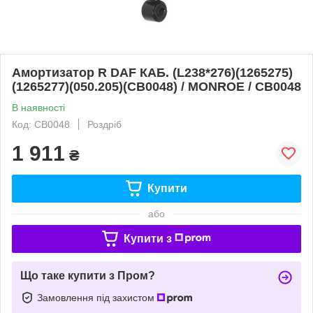
Амортизатор R DAF КАБ. (L238*276)(1265275)
(1265277)(050.205)(CB0048) / MONROE / CB0048
В наявності
Код: CB0048
Роздріб
1 911
₴
Купити
або
Купити з
Що таке купити з Пром?
Замовлення під захистом