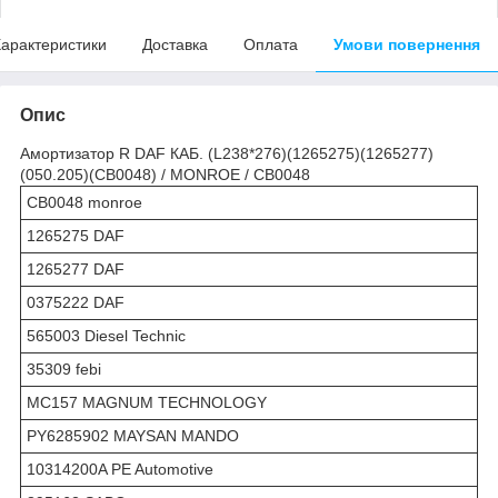
арактеристики
Доставка
Оплата
Умови повернення
Опис
Амортизатор R DAF КАБ. (L238*276)(1265275)(1265277)
(050.205)(CB0048) / MONROE / CB0048
CB0048 monroe
1265275 DAF
1265277 DAF
0375222 DAF
565003 Diesel Technic
35309 febi
MC157 MAGNUM TECHNOLOGY
PY6285902 MAYSAN MANDO
10314200A PE Automotive