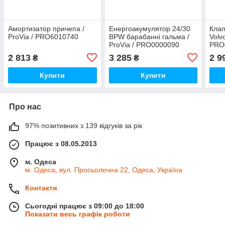
Амортизатор причепа /
Енергоакумулятор 24/30
Клап
ProVia / PRO6010740
BPW барабанні гальма /
Volvo
ProVia / PRO0000090
PRO
2 813
3 285
2 9
₴
₴
Купити
Купити
Про нас
97% позитивних з 139 відгуків за рік
Працює з 08.05.2013
м. Одеса
м. Одеса, вул. Просьолочна 22, Одеса, Україна
Контакти
Сьогодні працює з 09:00 до 18:00
Показати весь графік роботи