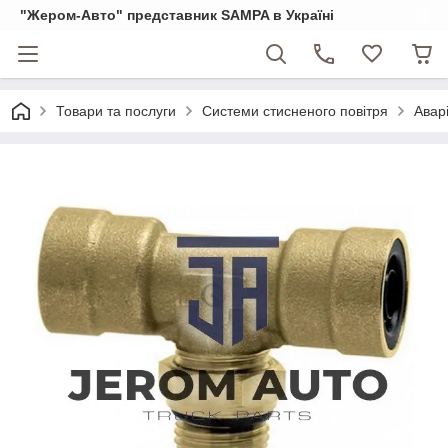
"Жером-Авто" представник SAMPA в Україні
Товари та послуги
Системи стисненого повітря
Авар