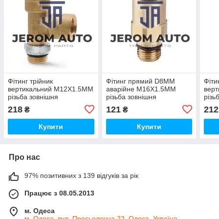
Фітинг трійник
Фітинг прямий D8MM
Фіти
вертикальний M12X1.5MM
аварійне M16X1.5MM
вер
різьба зовнішня
різьба зовнішня
різь
2XM16X1.5MM різьба
M16X1.5MM / CAMOZZI-
2XM
218
121
212
₴
₴
внутрішня / CAMOZZI-
TRUCK / 9512 8M16x1.5
внут
TRUCK / D2072 16x12
TRUC
Купити
Купити
Про нас
97% позитивних з 139 відгуків за рік
Працює з 08.05.2013
м. Одеса
м. Одеса, вул. Просьолочна 22, Одеса, Україна