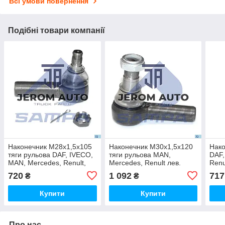
Всі умови повернення
Подібні товари компанії
Наконечник М28х1,5x105
Наконечник М30х1,5x120
Нако
тяги рульова DAF, IVECO,
тяги рульова MAN,
DAF,
MAN, Mercedes, Renult,
Mercedes, Renult лев.
Renu
VOLVO лев. \0003309435 \
\0014607948 \ 097.085
М24х
720
1 092
717
₴
₴
097.119
\000
Купити
Купити
Про нас