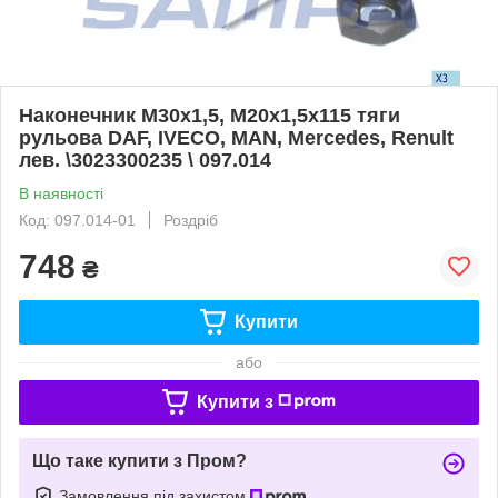
Наконечник М30х1,5, М20х1,5x115 тяги
рульова DAF, IVECO, MAN, Mercedes, Renult
лев. \3023300235 \ 097.014
В наявності
Код: 097.014-01
Роздріб
748
₴
Купити
або
Купити з
Що таке купити з Пром?
Замовлення під захистом