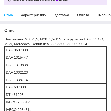
Опис
Характеристики
Доставка
Оплата
Умови п
Опис
Наконечник М30х1,5, М20х1,5x115 тяги рульова DAF, IVECO,
MAN, Mercedes, Renult лев. \3023300235 \ 097.014
DAF 0607998
DAF 1315447
DAF 1319838
DAF 1332123
DAF 1338714
DAF 607998
DT 461208
IVECO 2980129
IVECO 2984511