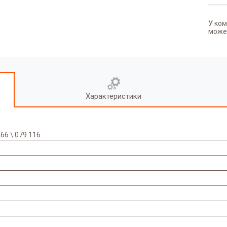
У ком
может
Характеристики
6 \ 079.116