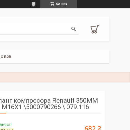
Кошик
О B2B
анг компресора Renault 350MM
M16X1 \5000790266 \ 079.116
вності
682 ₴