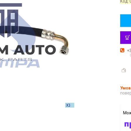
Код:
+3
повер