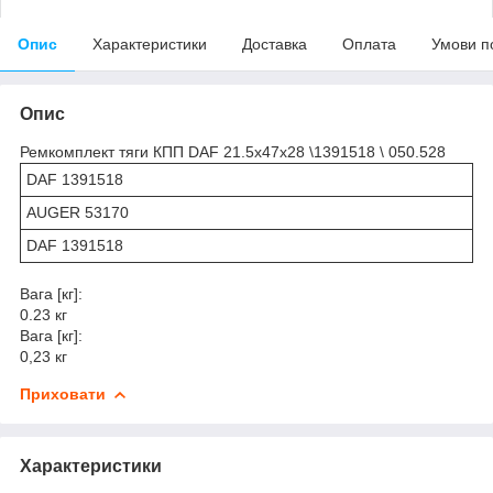
Опис
Характеристики
Доставка
Оплата
Умови п
Опис
Ремкомплект тяги КПП DAF 21.5x47x28 \1391518 \ 050.528
DAF 1391518
AUGER 53170
DAF 1391518
Вага [кг]:
0.23 кг
Вага [кг]:
0,23 кг
Приховати
Характеристики