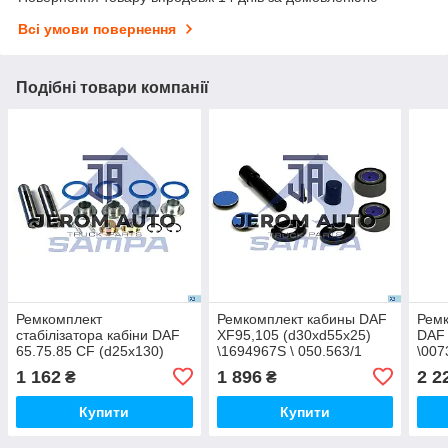
Всі умови повернення
Подібні товари компанії
Ремкомплект
Ремкомплект кабины DAF
Ремк
стабілізатора кабіни DAF
XF95,105 (d30xd55x25)
DAF 
65.75.85 CF (d25x130)
\1694967S \ 050.563/1
\007
\050.511/A
1 162
1 896
2 2
₴
₴
Купити
Купити