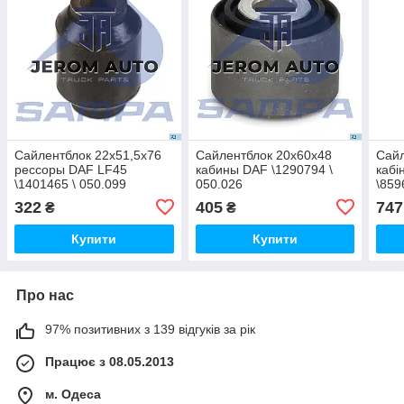
Сайлентблок 22x51,5x76
Сайлентблок 20x60x48
Сайл
рессоры DAF LF45
кабины DAF \1290794 \
кабі
\1401465 \ 050.099
050.026
\859
322
405
747
₴
₴
Купити
Купити
Про нас
97% позитивних з 139 відгуків за рік
Працює з 08.05.2013
м. Одеса