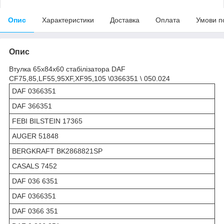
Опис
Характеристики
Доставка
Оплата
Умови п
Опис
Втулка 65x84x60 стабілізатора DAF
CF75,85,LF55,95XF,XF95,105 \0366351 \ 050.024
DAF 0366351
DAF 366351
FEBI BILSTEIN 17365
AUGER 51848
BERGKRAFT BK2868821SP
CASALS 7452
DAF 036 6351
DAF 0366351
DAF 0366 351