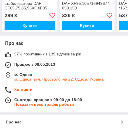
стабилизатора DAF
DAF XF95,105 \1694967 \
DAF 
CF65,75,85,95XF,XF95
050.159
\167
\1732886 \ 050.039
289
326
537
₴
₴
Купити
Купити
Про нас
97% позитивних з 139 відгуків за рік
Працює з 08.05.2013
м. Одеса
м. Одеса, вул. Просьолочна 22, Одеса, Україна
Контакти
Сьогодні працює з 09:00 до 18:00
Показати весь графік роботи
Про нас