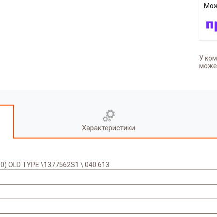
У ком
может
Характеристики
0) OLD TYPE \1377562S1 \ 040.613