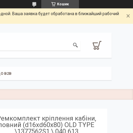
Кошик
одной. Ваша заявка будет обработана в ближайший рабочий
О B2B
Ремкомплект кріплення кабіни,
повний (d16xd60x80) OLD TYPE
\1377562S1 \ 040.613