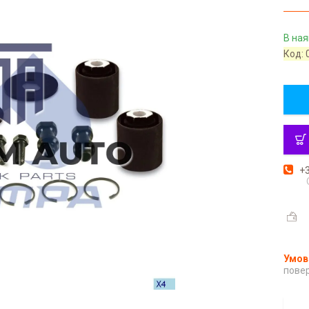
В ная
Код:
+3
повер