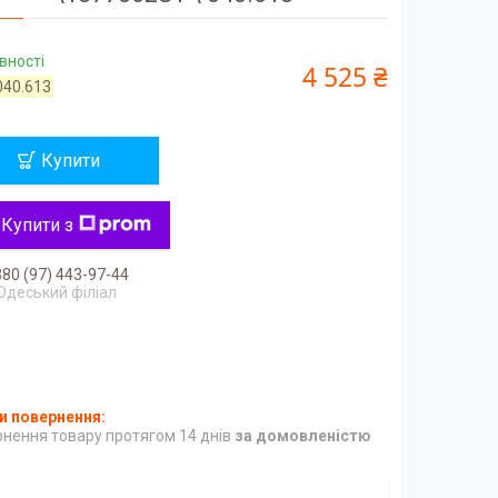
вності
4 525 ₴
040.613
Купити
Купити з
80 (97) 443-97-44
Одеський філіал
нення товару протягом 14 днів
за домовленістю