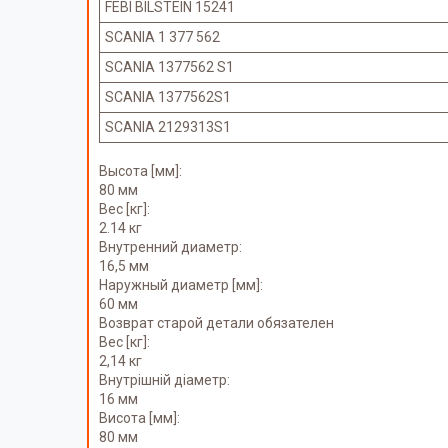
FEBI BILSTEIN 15241
SCANIA 1 377 562
SCANIA 1377562 S1
SCANIA 1377562S1
SCANIA 2129313S1
Высота [мм]:
80 мм
Вес [кг]:
2.14 кг
Внутренний диаметр:
16,5 мм
Наружный диаметр [мм]:
60 мм
Возврат старой детали обязателен
Вес [кг]:
2,14 кг
Внутрішній діаметр:
16 мм
Висота [мм]:
80 мм