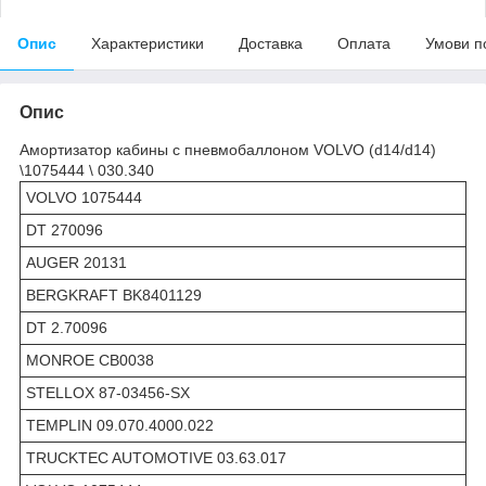
Опис
Характеристики
Доставка
Оплата
Умови п
Опис
Амортизатор кабины с пневмобаллоном VOLVO (d14/d14)
\1075444 \ 030.340
VOLVO 1075444
DT 270096
AUGER 20131
BERGKRAFT BK8401129
DT 2.70096
MONROE CB0038
STELLOX 87-03456-SX
TEMPLIN 09.070.4000.022
TRUCKTEC AUTOMOTIVE 03.63.017