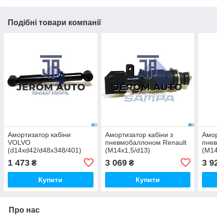
Подібні товари компанії
Амортизатор кабіни
Амортизатор кабіни з
Амор
VOLVO
пневмобаллоном Renault
пнев
(d14xd42/d48x348/401)
(M14x1,5/d13)
(M14
\1629721 \ 030.310
\5010228849 \ 080.267
\748
1 473
3 069
3 9
₴
₴
Купити
Купити
Про нас