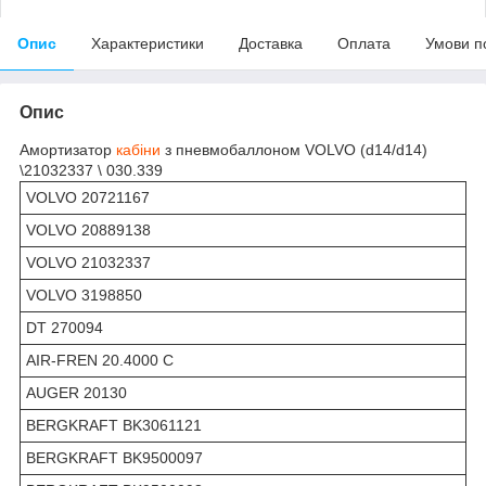
Опис
Характеристики
Доставка
Оплата
Умови п
Опис
Амортизатор
кабіни
з пневмобаллоном VOLVO (d14/d14)
\21032337 \ 030.339
VOLVO 20721167
VOLVO 20889138
VOLVO 21032337
VOLVO 3198850
DT 270094
AIR-FREN 20.4000 C
AUGER 20130
BERGKRAFT BK3061121
BERGKRAFT BK9500097