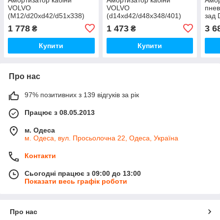
VOLVO
VOLVO
пнев
(M12/d20xd42/d51x338)
(d14xd42/d48x348/401)
зад 
\3198836 \ 030.309
\1629721 \ 030.310
\162
1 778
1 473
3 6
₴
₴
Купити
Купити
Про нас
97% позитивних з 139 відгуків за рік
Працює з 08.05.2013
м. Одеса
м. Одеса, вул. Просьолочна 22, Одеса, Україна
Контакти
Сьогодні працює з 09:00 до 13:00
Показати весь графік роботи
Про нас