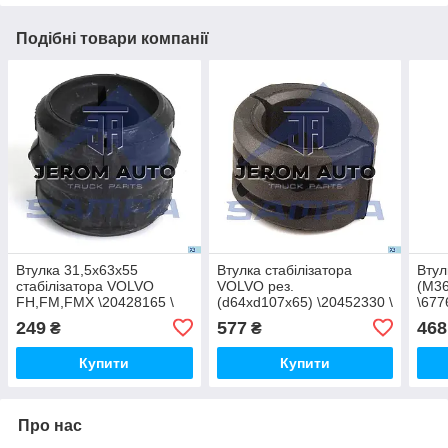
Подібні товари компанії
Втулка 31,5x63x55
Втулка стабілізатора
Втул
стабілізатора VOLVO
VOLVO рез.
(M36
FH,FM,FMX \20428165 \
(d64xd107x65) \20452330 \
\677
030.257
030.261
249
577
468
₴
₴
Купити
Купити
Про нас