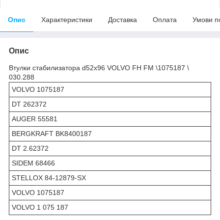
Опис
Характеристики
Доставка
Оплата
Умови п
Опис
Втулки стабилизатора d52x96 VOLVO FH FM \1075187 \
030.288
VOLVO 1075187
DT 262372
AUGER 55581
BERGKRAFT BK8400187
DT 2.62372
SIDEM 68466
STELLOX 84-12879-SX
VOLVO 1075187
VOLVO 1 075 187