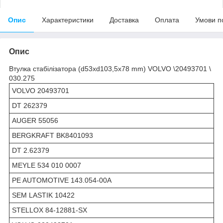
Опис
Характеристики
Доставка
Оплата
Умови п
Опис
Втулка стабілізатора (d53xd103,5x78 mm) VOLVO \20493701 \
030.275
VOLVO 20493701
DT 262379
AUGER 55056
BERGKRAFT BK8401093
DT 2.62379
MEYLE 534 010 0007
PE AUTOMOTIVE 143.054-00A
SEM LASTIK 10422
STELLOX 84-12881-SX