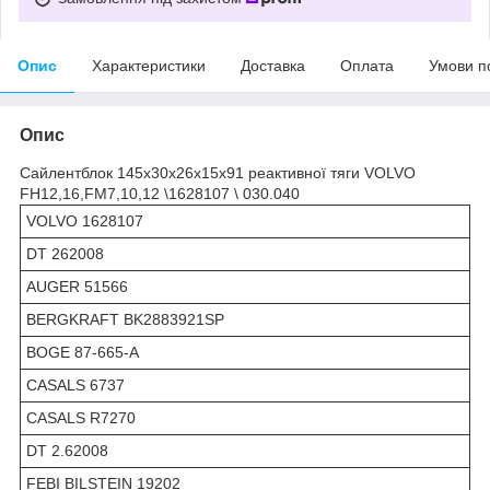
Опис
Характеристики
Доставка
Оплата
Умови п
Опис
Сайлентблок 145x30x26x15x91 реактивної тяги VOLVO
FH12,16,FM7,10,12 \1628107 \ 030.040
VOLVO 1628107
DT 262008
AUGER 51566
BERGKRAFT BK2883921SP
BOGE 87-665-A
CASALS 6737
CASALS R7270
DT 2.62008
FEBI BILSTEIN 19202