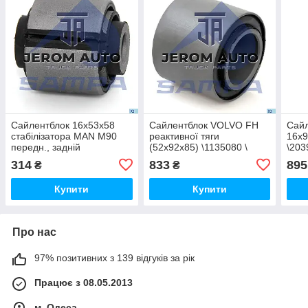
Сайлентблок 16x53x58
Сайлентблок VOLVO FH
Сайл
стабілізатора MAN M90
реактивної тяги
16x
передн., задній
(52x92x85) \1135080 \
\203
\85962100021 \ 020.175
030.025
314
833
895
₴
₴
Купити
Купити
Про нас
97% позитивних з 139 відгуків за рік
Працює з 08.05.2013
м. Одеса