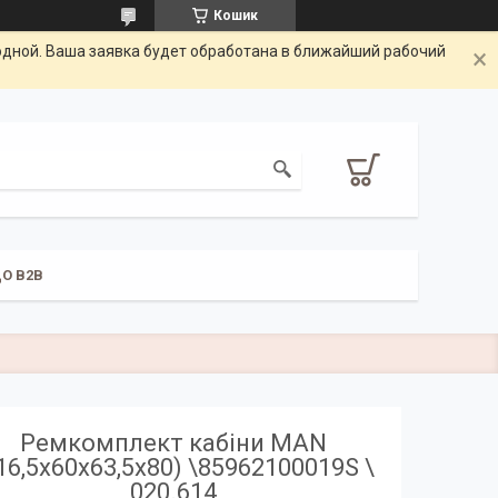
Кошик
одной. Ваша заявка будет обработана в ближайший рабочий
О B2B
Ремкомплект кабіни MAN
16,5x60x63,5x80) \85962100019S \
020.614