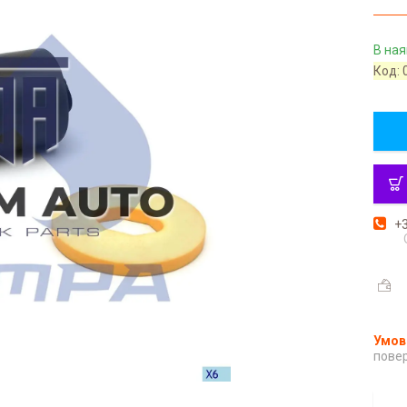
В ная
Код:
+3
повер