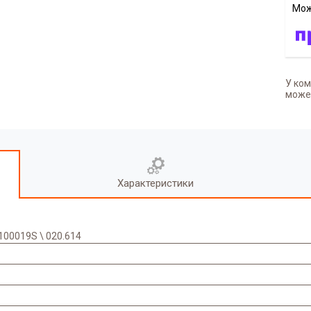
У ком
может
Характеристики
100019S \ 020.614