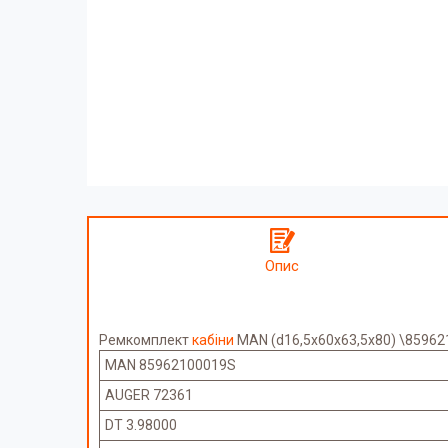
Опис
Ремкомплект
кабіни
MAN (d16,5x60x63,5x80) \85962
MAN 85962100019S
AUGER 72361
DT 3.98000