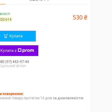
вності
530 ₴
020.614
Купити
Купити з
80 (97) 443-97-44
Одеський філіал
нення товару протягом 14 днів
за домовленістю