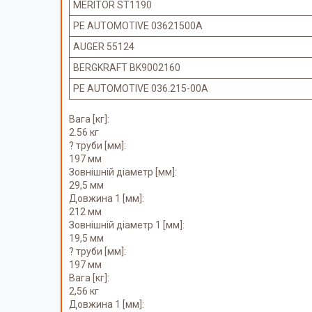
MERITOR ST1190
PE AUTOMOTIVE 03621500A
AUGER 55124
BERGKRAFT BK9002160
PE AUTOMOTIVE 036.215-00A
Вага [кг]:
2.56 кг
? труби [мм]:
197 мм
Зовнішній діаметр [мм]:
29,5 мм
Довжина 1 [мм]:
212 мм
Зовнішній діаметр 1 [мм]:
19,5 мм
? труби [мм]:
197 мм
Вага [кг]:
2,56 кг
Довжина 1 [мм]: