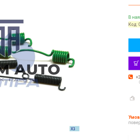
В ная
Код:
+3
повер