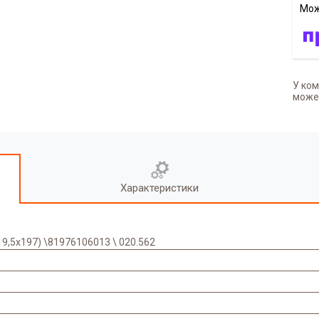
У ком
может
Характеристики
,5x197) \81976106013 \ 020.562