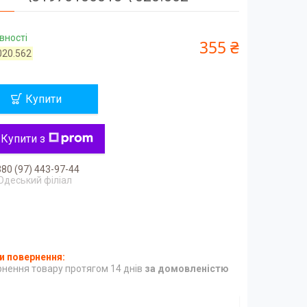
вності
355 ₴
020.562
Купити
Купити з
80 (97) 443-97-44
Одеський філіал
нення товару протягом 14 днів
за домовленістю