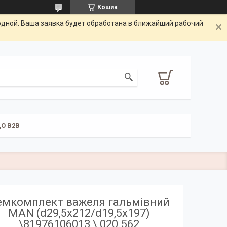
Кошик
одной. Ваша заявка будет обработана в ближайший рабочий
О B2B
емкомплект важеля гальмівний
MAN (d29,5x212/d19,5x197)
\81976106013 \ 020.562