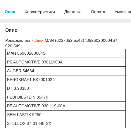
Опис
Характеристики
Доставка
Оплата
Умови п
Опис
Ремкомплект
кабіни
MAN (d22xd52,5x42) \85960200004S \
020.549
MAN 85960200004S
PE AUTOMOTIVE 03011900A
AUGER 54634
BERGKRAFT BK9001024
DT 3.98350
FEBI BILSTEIN 35470
PE AUTOMOTIVE 030.119-00A
SEM LASTIK 9250
STELLOX 87-01848-SX