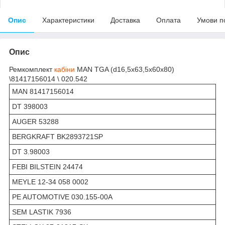
Опис
Характеристики
Доставка
Оплата
Умови п
Опис
Ремкомплект
кабіни
MAN TGA (d16,5x63,5x60x80)
\81417156014 \ 020.542
MAN 81417156014
DT 398003
AUGER 53288
BERGKRAFT BK2893721SP
DT 3.98003
FEBI BILSTEIN 24474
MEYLE 12-34 058 0002
PE AUTOMOTIVE 030.155-00A
SEM LASTIK 7936