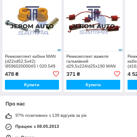
Ремкомплект кабіни MAN
Ремкомплект важеля
Ремк
(d22xd52,5x42)
гальмівний
кабі
\85960200004S \ 020.549
d29,5x224/d25x190 MAN
(d16
\81976100224 \ 020.561
\137
478
371
4 5
₴
₴
Купити
Купити
Про нас
97% позитивних з 139 відгуків за рік
Працює з 08.05.2013