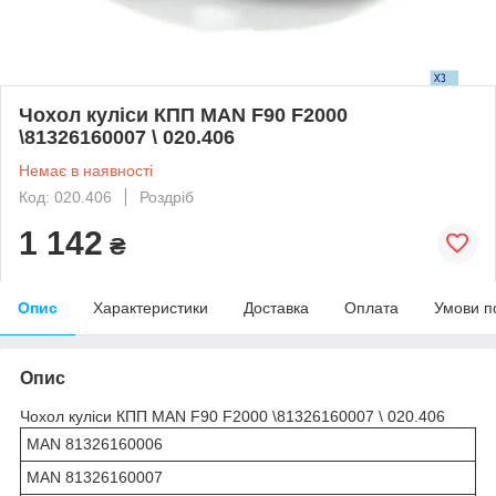
Чохол куліси КПП MAN F90 F2000
\81326160007 \ 020.406
Немає в наявності
Код: 020.406
Роздріб
1 142
₴
Опис
Характеристики
Доставка
Оплата
Умови п
Опис
Чохол куліси КПП MAN F90 F2000 \81326160007 \ 020.406
MAN 81326160006
MAN 81326160007