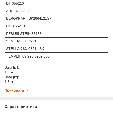
DT 355210
AUGER 56322
BERGKRAFT BK2864121SP
DT 3.55210
FEBI BILSTEIN 35158
SEM LASTIK 7640
STELLOX 83-08211-SX
TEMPLIN 09.990.0909.500
Вага [кг]:
1.3 кг
Вага [кг]:
1,3 кг
Приховати
Характеристики