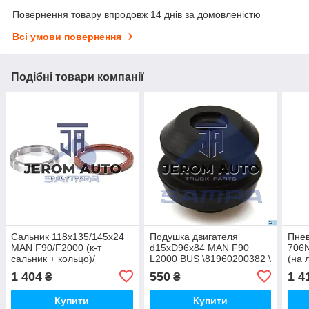
Повернення товару впродовж 14 днів за домовленістю
Всі умови повернення
Подібні товари компанії
Сальник 118х135/145х24
Подушка двигателя
Пне
MAN F90/F2000 (к-т
d15xD96x84 MAN F90
706
сальник + кольцо)/
L2000 BUS \81960200382 \
(на 
020.634/ 81357106009
020.312
(d13
1 404
550
1 4
₴
₴
\814
Купити
Купити