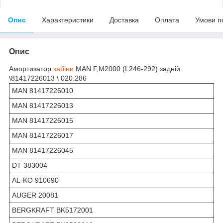
Опис
Характеристики
Доставка
Оплата
Умови п
Опис
Амортизатор
кабіни
MAN F,M2000 (L246-292) задній
\81417226013 \ 020.286
MAN 81417226010
MAN 81417226013
MAN 81417226015
MAN 81417226017
MAN 81417226045
DT 383004
AL-KO 910690
AUGER 20081
BERGKRAFT BK5172001