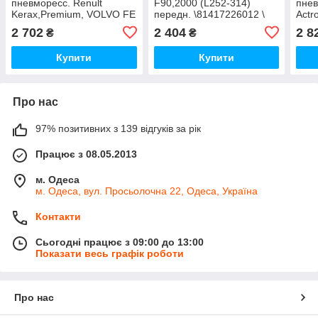
пневморесс. Renult
F90,2000 (L252-314)
пнев
Kerax,Premium, VOLVO FE
передн. \81417226012 \
Actr
(L262-308) задній
020.287
\942
2 702
2 404
2 8
₴
₴
(d12,2/d12,2) \5010228908
\
Купити
Купити
Про нас
97% позитивних з 139 відгуків за рік
Працює з 08.05.2013
м. Одеса
м. Одеса, вул. Просьолочна 22, Одеса, Україна
Контакти
Сьогодні працює з 09:00 до 13:00
Показати весь графік роботи
Про нас