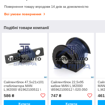
Повернення товару впродовж 14 днів за домовленістю
Всі умови повернення
Подібні товари компанії
Сайлентблок 47,5x21x101
Сайлентблок 22,5x95
Сайл
стабілізатора MAN
кабіни MAN L,M2000
MA
L,M2000 \81962100511 \
\85962100012 \ 020.050
L,M
020.040
FEBI
586
747
461
₴
₴
Купити
Купити