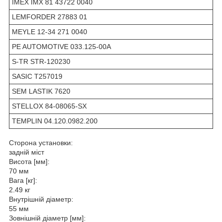
IMEX IMX 81 43722 0040
LEMFORDER 27883 01
MEYLE 12-34 271 0040
PE AUTOMOTIVE 033.125-00A
S-TR STR-120230
SASIC T257019
SEM LASTIK 7620
STELLOX 84-08065-SX
TEMPLIN 04.120.0982.200
Сторона установки:
задній міст
Висота [мм]:
70 мм
Вага [кг]:
2.49 кг
Внутрішній діаметр:
55 мм
Зовнішній діаметр [мм]: