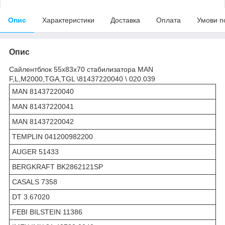
Опис
Характеристики
Доставка
Оплата
Умови п
Опис
Сайлентблок 55x83x70 стабилизатора MAN
F,L,M2000,TGA,TGL \81437220040 \ 020.039
MAN 81437220040
MAN 81437220041
MAN 81437220042
TEMPLIN 041200982200
AUGER 51433
BERGKRAFT BK2862121SP
CASALS 7358
DT 3.67020
FEBI BILSTEIN 11386