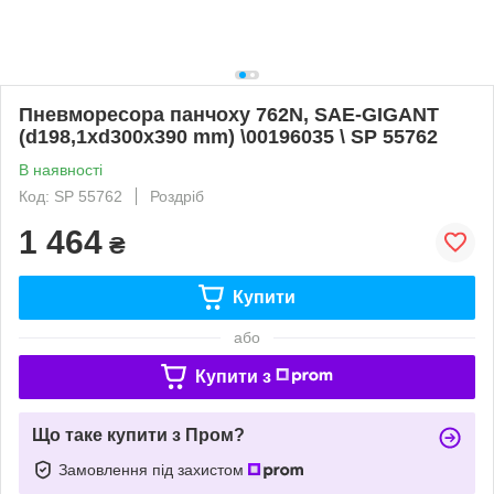
Пневморесора панчоху 762N, SAE-GIGANT
(d198,1xd300x390 mm) \00196035 \ SP 55762
В наявності
Код: SP 55762
Роздріб
1 464
₴
Купити
або
Купити з
Що таке купити з Пром?
Замовлення під захистом