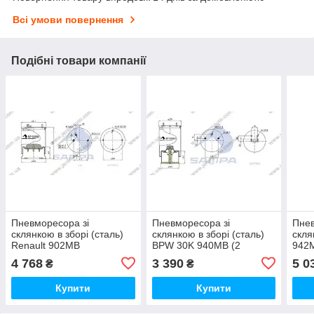
Всі умови повернення
Подібні товари компанії
Пневморесора зі
Пневморесора зі
Пнев
склянкою в зборі (сталь)
склянкою в зборі (сталь)
скля
Renault 902MB
BPW 30K 940MB (2
942M
(d346,5x393,4)(1 шп. M12,
шп.+повітр. 6 отв.)
шп.+
4 768
3 390
5 0
₴
₴
2 шп-штуцер
(d275x355) \0542942411 \
(d34
M16+M16/24)
SP
SP
Купити
Купити