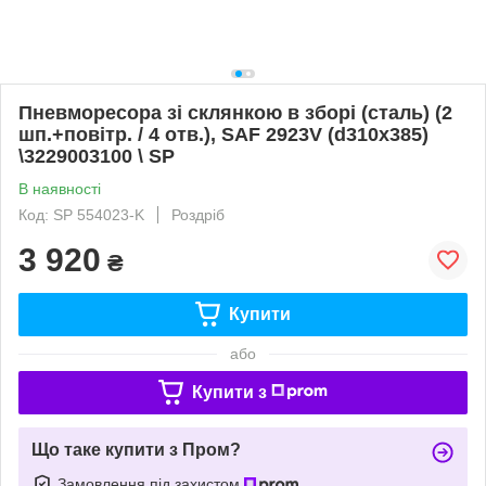
Пневморесора зі склянкою в зборі (сталь) (2
шп.+повітр. / 4 отв.), SAF 2923V (d310x385)
\3229003100 \ SP
В наявності
Код: SP 554023-K
Роздріб
3 920
₴
Купити
або
Купити з
Що таке купити з Пром?
Замовлення під захистом