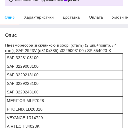
Опис
Характеристики
Доставка
Оплата
Умови п
Опис
Пневморесора зі склянкою в зборі (сталь) (2 шп.+повітр. / 4
отв.), SAF 2923V (d310x385) \3229003100 \ SP 554023-K
SAF 3228103100
SAF 3229003100
SAF 3229213100
SAF 3229223100
SAF 3229243100
MERITOR MLF7028
PHOENIX 1D28B10
VEYANCE 1R14729
AIRTECH 34023K