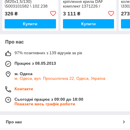
(M20x1,5/130)
кріплення крила DAF
коле
\5003101582 \ 102.238
комплект 1371226 /
\330
TANGDE / TD06-61-076
326
3 111
273
₴
₴
Купити
Купити
Про нас
97% позитивних з 139 відгуків за рік
Працює з 08.05.2013
м. Одеса
м. Одеса, вул. Просьолочна 22, Одеса, Україна
Контакти
Сьогодні працює з 09:00 до 18:00
Показати весь графік роботи
Про нас