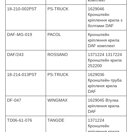
18-210-002PST
PS-TRUCK
1629046
Кронштейн
кріплення крила з
болтами DAF
DAF-MG-019
PACOL
Кронштейн
кріплення крила
DAF комплект
DAF/243
ROSSANO
1371224 1317224
Кронштейн крила
252200
18-214-013PST
PS-TRUCK
1629036
Кронштейн-труба
кріпленя крила
DAF
DF-047
WINGMAX
1629045 Втулка
кріплення крила
DAF
TD06-61-076
TANGDE
1371224
Кронштейн
кріплення крила