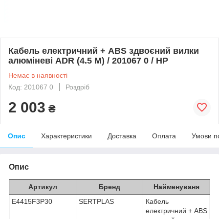
Кабель електричний + ABS здвоєний вилки
алюміневі ADR (4.5 M) / 201067 0 / HP
Немає в наявності
Код: 201067 0
Роздріб
2 003
₴
Опис
Характеристики
Доставка
Оплата
Умови п
Опис
Артикул
Бренд
Найменуваня
E4415F3P30
SERTPLAS
Кабель
електричний + ABS