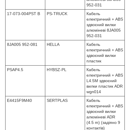
952-031
17-073-004PST B
PS-TRUCK
Кабель
електричний + ABS
здвоєний вилки
алюміневі 8JA005
952-031
8JA005 952-081
HELLA
Кабель
електричний + ABS
здвоєний вилки
пластик
PSAP4.5
HYBSZ-PL
Кабель
електричний + ABS
L4.5M здвоєний
вилки пластик ADR
wgn014
E4415F9M40
SERTPLAS
Кабель
електричний + ABS
здвоєний вилки
алюміневі ADR
(4.5 m) (задіяно 9
контактів)