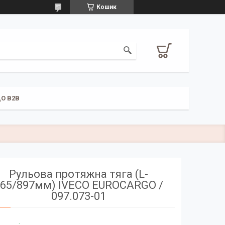
Кошик
О B2B
Рульова протяжна тяга (L-
65/897мм) IVECO EUROCARGO /
097.073-01