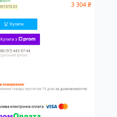
вності
3 304 ₴
097.073-01
Купити
Купити з
80 (97) 443-97-44
Одеський філіал
нення товару протягом 14 днів
за домовленістю