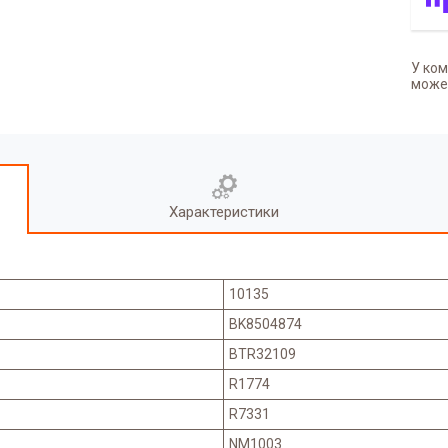
У ком
может
Характеристики
10135
BK8504874
BTR32109
R1774
R7331
NM1003