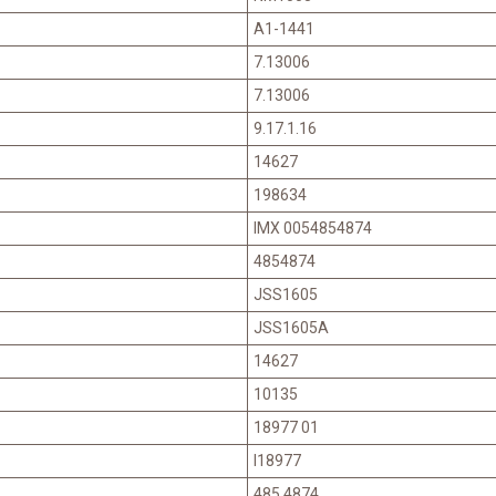
A1-1441
7.13006
7.13006
9.17.1.16
14627
198634
IMX 0054854874
4854874
JSS1605
JSS1605A
14627
10135
18977 01
I18977
485 4874