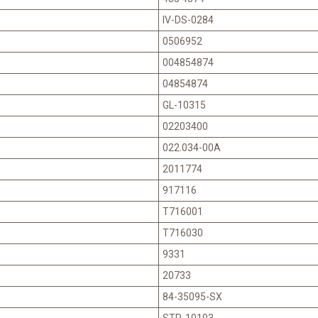
IV-DS-0284
0506952
004854874
04854874
GL-10315
02203400
022.034-00A
2011774
917116
T716001
T716030
9331
20733
84-35095-SX
STR-10103