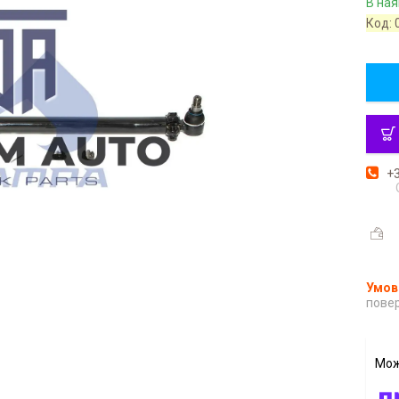
В ная
Код:
+3
повер