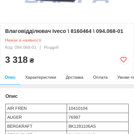
Влаговідділювач Iveco \ 8160464 \ 094.068-01
Немає в наявності
Код: 094.068-01
Роздріб
3 318
₴
Опис
Характеристики
Доставка
Оплата
Умови п
Опис
AIR FREN
10410104
AUGER
76987
BERGKRAFT
BK1281106AS