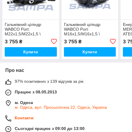
Гальмiвний цiлiндр
Гальмiвний цiлiндр
Енер
WABCO Port:
WABCO Port:
MER
M22x1,5/M22x1,5 \
M16x1,5/M16x1,5 \
ATEG
9254880140 \ 094.053-01
9254645010 \ 094.039-01
094.
3 755
3 755
3 7
₴
₴
Купити
Купити
Про нас
97% позитивних з 139 відгуків за рік
Працює з 08.05.2013
м. Одеса
м. Одеса, вул. Просьолочна 22, Одеса, Україна
Контакти
Сьогодні працює з 09:00 до 13:00