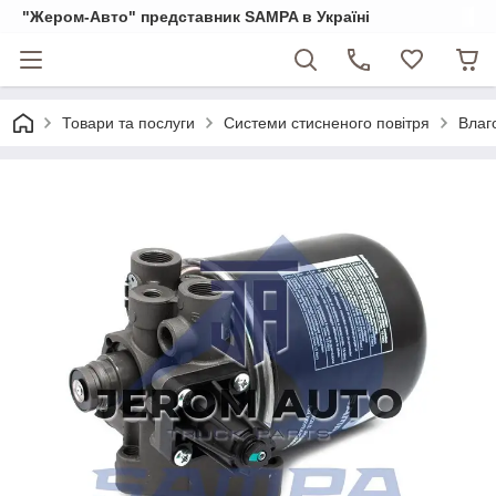
"Жером-Авто" представник SAMPA в Україні
Товари та послуги
Системи стисненого повітря
Влаго