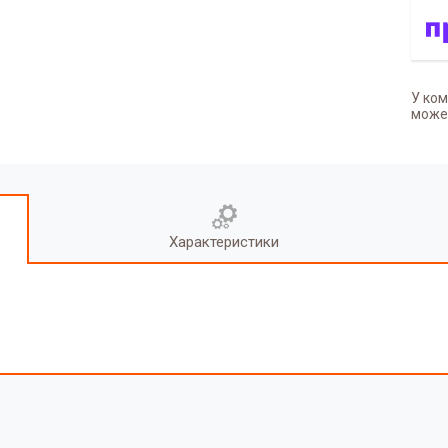
У ком
может
Характеристики