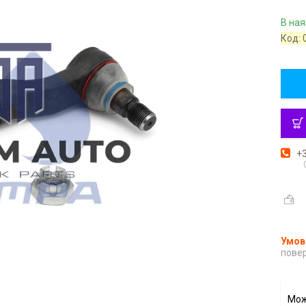
В ная
Код:
+3
повер