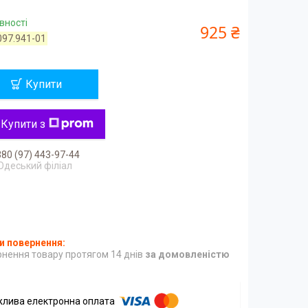
вності
925 ₴
097.941-01
Купити
Купити з
80 (97) 443-97-44
Одеський філіал
нення товару протягом 14 днів
за домовленістю